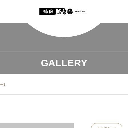
GALLERY
ー1